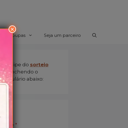
×
com roupas
Seja um parceiro
Participe do
sorteio
preenchendo o
formulário abaixo:
Nome
*