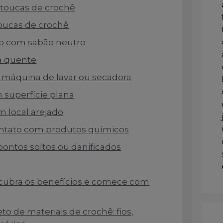
toucas de crochê
oucas de crochê
ão com sabão neutro
ua quente
a máquina de lavar ou secadora
 superfície plana
m local arejado
contato com produtos químicos
pontos soltos ou danificados
cubra os benefícios e comece com
o de materiais de crochê: fios,