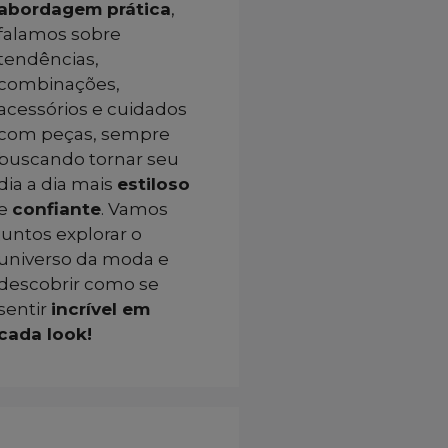
abordagem prática
,
falamos sobre
tendências,
combinações,
acessórios e cuidados
com peças, sempre
buscando tornar seu
dia a dia mais
estiloso
e
confiante
. Vamos
juntos explorar o
universo da moda e
descobrir como se
sentir
incrível em
cada look!