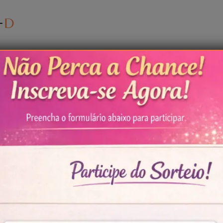
hê
Beleza
Sorteio!
Problemas comuns 
 crochê: um
estilo e
nto para o