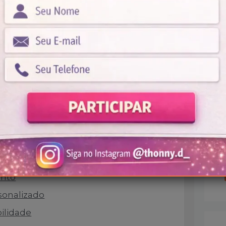
ará dicas sobre os benefícios de usar
erentes modelos disponíveis, como
ra o seu estilo e como cuidar da sua
 por muito mais tempo.
e as toucas de crochê são o acessório
erno
a touca de crochê?
ento
rsonalizado
bilidade