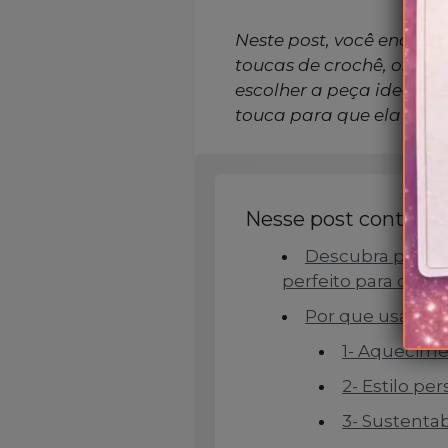
Neste post, você encontr
toucas de crochê, os dif
escolher a peça ideal pa
touca para que ela dure
Nesse post contém:
Descubra por qu
perfeito para o inv
Por que usar um
1- Aquecim
2- Estilo pe
3- Sustenta