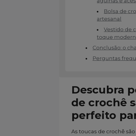
agulhas e aces
Bolsa de cr
artesanal
Vestido de 
toque moder
Conclusão: o ch
Perguntas freq
Descubra p
de crochê s
perfeito pa
As toucas de crochê são 