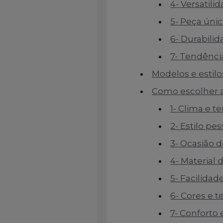
4- Versatil
5- Peça únic
6- Durabili
7- Tendênci
Modelos e estil
Como escolher a
1- Clima e 
2- Estilo pes
3- Ocasião 
4- Material d
5- Facilida
6- Cores e 
7- Conforto 