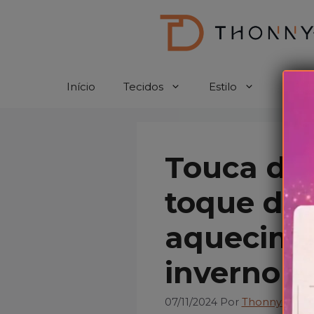
Pular
para
o
conteúdo
Início
Tecidos
Estilo
Croc
Touca de
toque de 
aquecime
inverno
07/11/2024
Por
Thonny-D