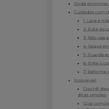
Onde encontrar 
Cuidados com t
1- Lave à m
2- Evite ág
3- Não use 
4- Seque em
5- Guarde e
6- Evite o 
7- Reforme 
Inspire-se!
Crochê: des
dicas simples
Guia complet