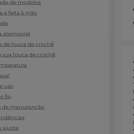
idade de modelos
a e feita à mão
dade
a atemporal
os de touca de crochê
 sua touca de crochê
temperatura
soal
de uso
o fio
de de manutenção
tendências
e ajuste