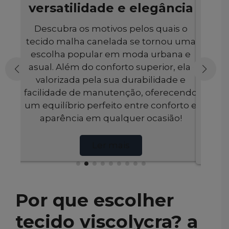
e
versatilidade e elegância
ios
Descubra os motivos pelos quais o
tecido malha canelada se tornou uma
D
escolha popular em moda urbana e
epe,
elegân
casual. Além do conforto superior, ela é
rto,
de 
valorizada pela sua durabilidade e
do a
facilidade de manutenção, oferecendo
u
resp
um equilíbrio perfeito entre conforto e
mai
aparência em qualquer ocasião!
de
Ler mais
Por que escolher
tecido viscolycra? a