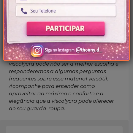
01/07/2024
Por
Thonny-D
Neste post, você descobrirá tudo sobre o
tecido viscolycra
, incluindo suas principais
características, benefícios e as melhores
ocasiões para usá-lo. Além disso,
abordaremos situações em que o
viscolycra pode não ser a melhor escolha e
responderemos a algumas perguntas
frequentes sobre esse material versátil.
Acompanhe para entender como
aproveitar ao máximo o conforto e a
elegância que a viscolycra pode oferecer
ao seu guarda-roupa.