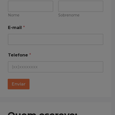
l
e
f
o
Nome
Sobrenome
n
e
E-mail
*
*
*
Telefone
*
Enviar