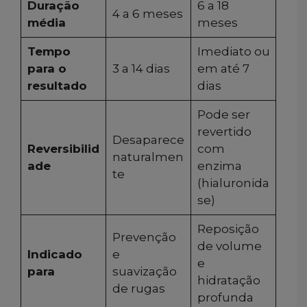
Duração
6 a 18
4 a 6 meses
média
meses
Tempo
Imediato ou
para o
3 a 14 dias
em até 7
resultado
dias
Pode ser
revertido
Desaparece
Reversibilid
com
naturalmen
ade
enzima
te
(hialuronida
se)
Reposição
Prevenção
de volume
Indicado
e
e
para
suavização
hidratação
de rugas
profunda