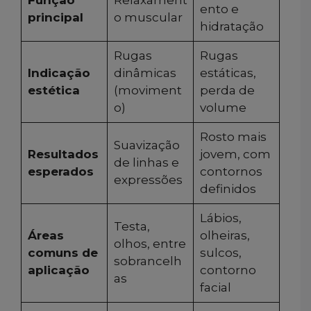
Função
Relaxament
ento e
principal
o muscular
hidratação
Rugas
Rugas
Indicação
dinâmicas
estáticas,
estética
(moviment
perda de
o)
volume
Rosto mais
Suavização
Resultados
jovem, com
de linhas e
esperados
contornos
expressões
definidos
Lábios,
Testa,
Áreas
olheiras,
olhos, entre
comuns de
sulcos,
sobrancelh
aplicação
contorno
as
facial