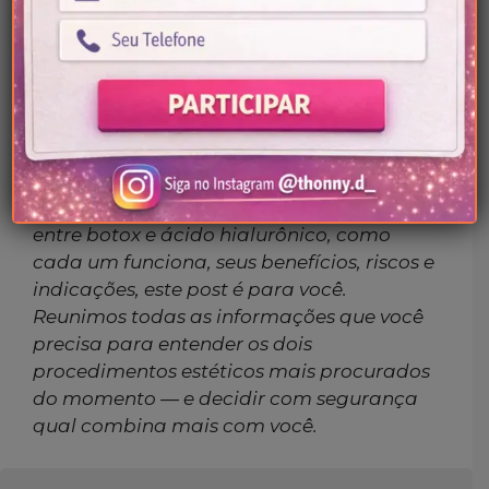
procedimentos
estéticos
17/04/2025
Por
Thonny-D
Se você tem dúvidas sobre as diferenças
entre botox e ácido hialurônico, como
cada um funciona, seus benefícios, riscos e
indicações, este post é para você.
Reunimos todas as informações que você
precisa para entender os dois
procedimentos estéticos mais procurados
do momento — e decidir com segurança
qual combina mais com você.