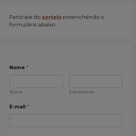
Participe do
sorteio
preenchendo o
formulário abaixo:
Nome
*
Nome
Sobrenome
E
E-mail
*
-
m
a
i
l