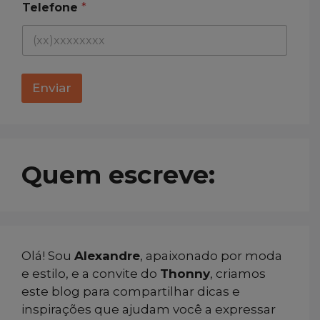
N
Telefone
*
o
m
e
E
-
m
Enviar
a
i
l
Quem escreve:
Olá! Sou
Alexandre
, apaixonado por moda
e estilo, e a convite do
Thonny
, criamos
este blog para compartilhar dicas e
inspirações que ajudam você a expressar