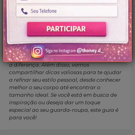
29/08/2024
Por
Thonny-D
Neste post, vamos explorar seis estilos de
moda populares como clássico, boho,
minimalista, streetwear, romântico e
grunge, detalhando peças-chave,
combinações e acessórios que fazem toda
a diferença. Além disso, vamos
compartilhar dicas valiosas para te ajudar
a refinar seu estilo pessoal, desde conhecer
melhor o seu corpo até encontrar o
tamanho ideal. Se você está em busca de
inspiração ou deseja dar um toque
especial ao seu guarda-roupa, este guia é
para você!